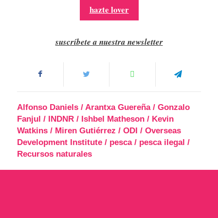
hazte lover
suscríbete a nuestra newsletter
Alfonso Daniels
/
Arantxa Guereña
/
Gonzalo
Fanjul
/
INDNR
/
Ishbel Matheson
/
Kevin
Watkins
/
Miren Gutiérrez
/
ODI
/
Overseas
Development Institute
/
pesca
/
pesca ilegal
/
Recursos naturales