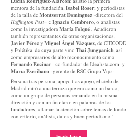
Lucila Rodríguez-Alarcón
; asistió la primera
Isabel Roser
mentora de la fundación,
; y periodistas
Montserrat Domínguez
de la talla de
-directora del
Ignacio Cembrero
Huffington Post
– e
, o
analistas
María Folqué
como la investigadora
. Acudieron
también representantes de otras organizaciones,
Javier Pérez
Miguel Ángel Vázquez
y
, de CIECODE
Thai Jungpanich
y Polétika, de cuya parte vino
, así
como empresarios de alto reconocimiento como
Fernando Encinar
–co-fundador de Idealista.com- y
María Escribano
-gerente de RSC Grupo Vips-.
Persona tras persona, apoyo tras apoyo, el cielo de
Madrid miró a una terraza que era como un barco,
como un grupo de personas remando en la misma
dirección y con un fin claro: en palabras de los
fundadores, «llamar la atención sobre temas de fondo
con criterio, análisis, datos y buen periodismo”.
hazte lover