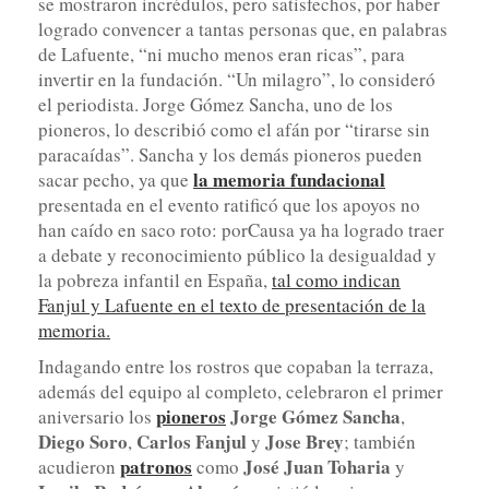
se mostraron incrédulos, pero satisfechos, por haber
logrado convencer a tantas personas que, en palabras
de Lafuente, “ni mucho menos eran ricas”, para
invertir en la fundación. “Un milagro”, lo consideró
el periodista. Jorge Gómez Sancha, uno de los
pioneros, lo describió como el afán por “tirarse sin
paracaídas”. Sancha y los demás pioneros pueden
la memoria fundacional
sacar pecho, ya que
presentada en el evento ratificó que los apoyos no
han caído en saco roto: porCausa ya ha logrado traer
a debate y reconocimiento público la desigualdad y
la pobreza infantil en España,
tal como indican
Fanjul y Lafuente en el texto de presentación de la
memoria.
Indagando entre los rostros que copaban la terraza,
además del equipo al completo, celebraron el primer
pioneros
Jorge Gómez Sancha
aniversario los
,
Diego Soro
Carlos Fanjul
Jose Brey
,
y
; también
patronos
José Juan Toharia
acudieron
como
y