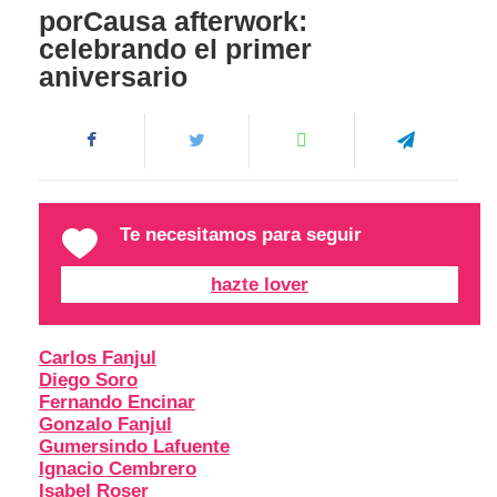
porCausa afterwork:
celebrando el primer
aniversario
Te necesitamos para seguir
hazte lover
Carlos Fanjul
Diego Soro
Fernando Encinar
Gonzalo Fanjul
Gumersindo Lafuente
Ignacio Cembrero
Isabel Roser