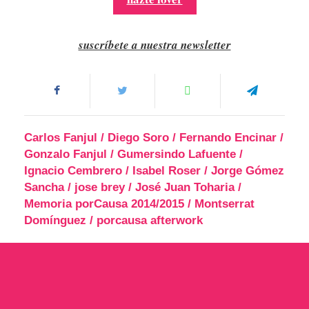
suscríbete a nuestra newsletter
Carlos Fanjul
/
Diego Soro
/
Fernando Encinar
/
Gonzalo Fanjul
/
Gumersindo Lafuente
/
Ignacio Cembrero
/
Isabel Roser
/
Jorge Gómez
Sancha
/
jose brey
/
José Juan Toharia
/
Memoria porCausa 2014/2015
/
Montserrat
Domínguez
/
porcausa afterwork