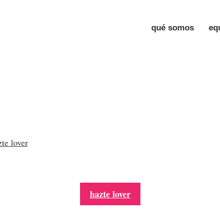
qué somos
eq
te lover
hazte lover