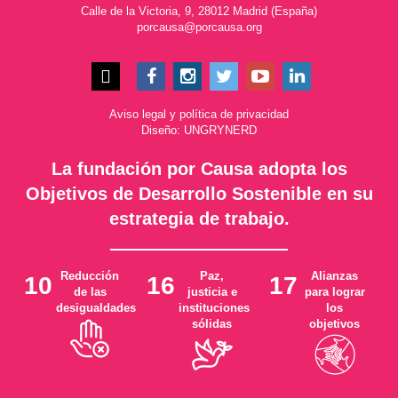
Calle de la Victoria, 9, 28012 Madrid (España)
porcausa@porcausa.org
Aviso legal
y
política de privacidad
Diseño: UNGRYNERD
La fundación por Causa adopta los
Objetivos de Desarrollo Sostenible en su
estrategia de trabajo.
Reducción
Paz,
Alianzas
10
16
17
de las
justicia e
para lograr
desigualdades
instituciones
los
sólidas
objetivos