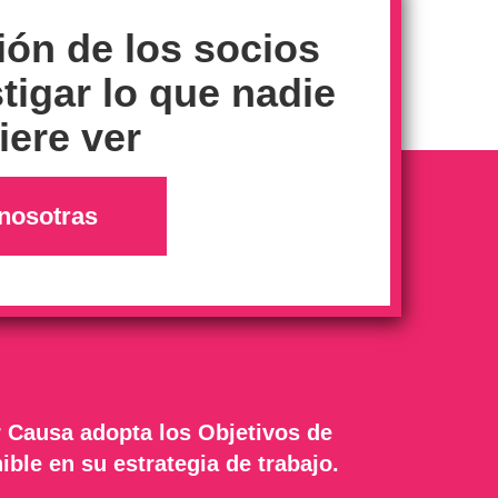
ión de los socios
tigar lo que nadie
ere ver
nosotras
 Causa adopta los Objetivos de
ible en su estrategia de trabajo.