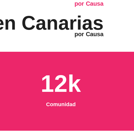
 en Canarias
12k
Comunidad