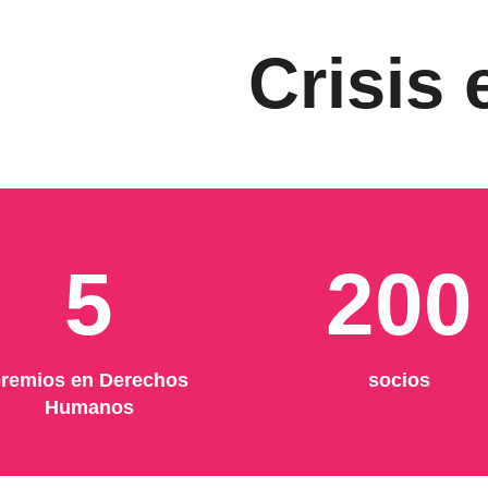
Crisis
5
200
remios en Derechos
socios
Humanos