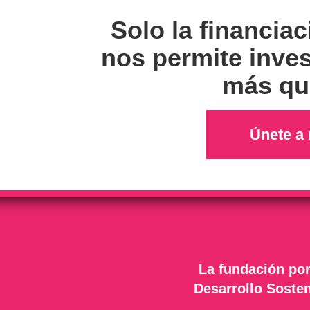
Solo la financiac
nos permite inves
más qui
Únete a 
La fundación por
Desarrollo Sosten