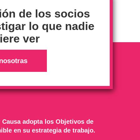
ión de los socios
tigar lo que nadie
ere ver
nosotras
 Causa adopta los Objetivos de
ible en su estrategia de trabajo.