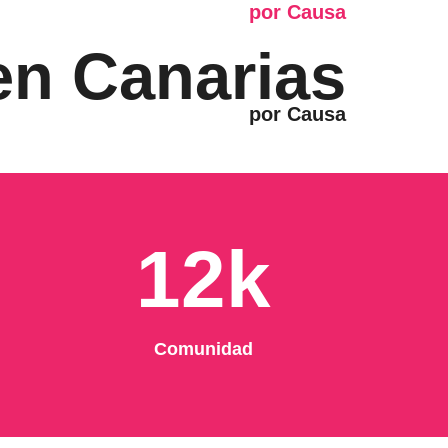
 en Canarias
12k
Comunidad