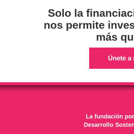
Solo la financiac
nos permite inves
más qui
Únete a 
La fundación por
Desarrollo Sosten