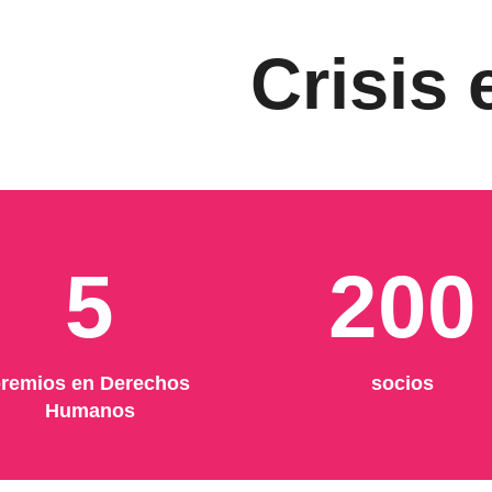
Crisis
5
200
remios en Derechos
socios
Humanos