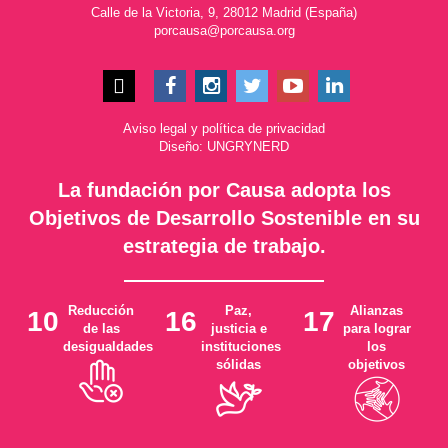
Calle de la Victoria, 9, 28012 Madrid (España)
porcausa@porcausa.org
Aviso legal
y
política de privacidad
Diseño: UNGRYNERD
La fundación por Causa adopta los
Objetivos de Desarrollo Sostenible en su
estrategia de trabajo.
Reducción
Paz,
Alianzas
10
16
17
de las
justicia e
para lograr
desigualdades
instituciones
los
sólidas
objetivos