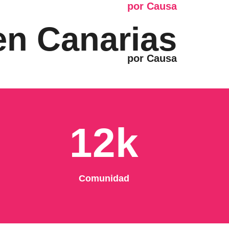
 en Canarias
12k
Comunidad