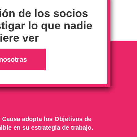
ión de los socios
tigar lo que nadie
ere ver
nosotras
 Causa adopta los Objetivos de
ible en su estrategia de trabajo.