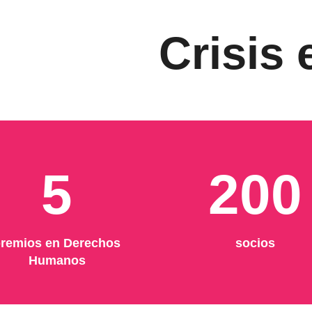
Crisis
5
200
remios en Derechos
socios
Humanos