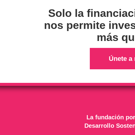
Solo la financiac
nos permite inves
más qui
Únete a 
La fundación por
Desarrollo Sosten