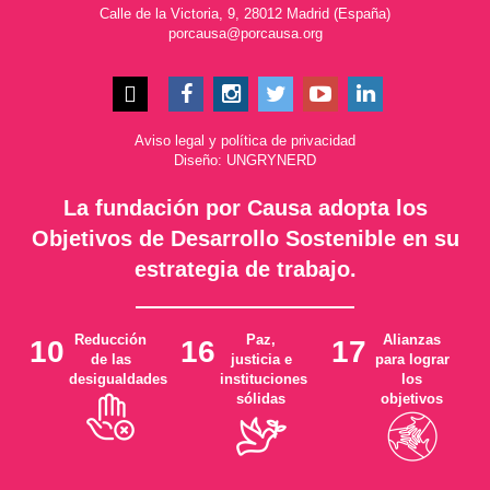
Calle de la Victoria, 9, 28012 Madrid (España)
porcausa@porcausa.org
Aviso legal
y
política de privacidad
Diseño: UNGRYNERD
La fundación por Causa adopta los
Objetivos de Desarrollo Sostenible en su
estrategia de trabajo.
Reducción
Paz,
Alianzas
10
16
17
de las
justicia e
para lograr
desigualdades
instituciones
los
sólidas
objetivos