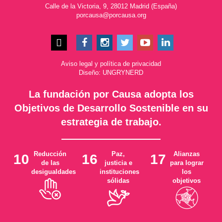
Calle de la Victoria, 9, 28012 Madrid (España)
porcausa@porcausa.org
Aviso legal
y
política de privacidad
Diseño: UNGRYNERD
La fundación por Causa adopta los
Objetivos de Desarrollo Sostenible en su
estrategia de trabajo.
Reducción
Paz,
Alianzas
10
16
17
de las
justicia e
para lograr
desigualdades
instituciones
los
sólidas
objetivos