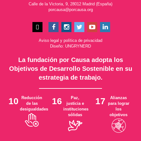
Calle de la Victoria, 9, 28012 Madrid (España)
porcausa@porcausa.org
Aviso legal
y
política de privacidad
Diseño: UNGRYNERD
La fundación por Causa adopta los
Objetivos de Desarrollo Sostenible en su
estrategia de trabajo.
Reducción
Paz,
Alianzas
10
16
17
de las
justicia e
para lograr
desigualdades
instituciones
los
sólidas
objetivos