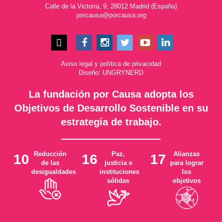
Calle de la Victoria, 9, 28012 Madrid (España)
porcausa@porcausa.org
Aviso legal
y
política de privacidad
Diseño: UNGRYNERD
La fundación por Causa adopta los
Objetivos de Desarrollo Sostenible en su
estrategia de trabajo.
Reducción
Paz,
Alianzas
10
16
17
de las
justicia e
para lograr
desigualdades
instituciones
los
sólidas
objetivos