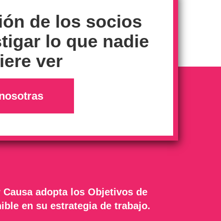
ión de los socios
tigar lo que nadie
ere ver
nosotras
 Causa adopta los Objetivos de
ible en su estrategia de trabajo.