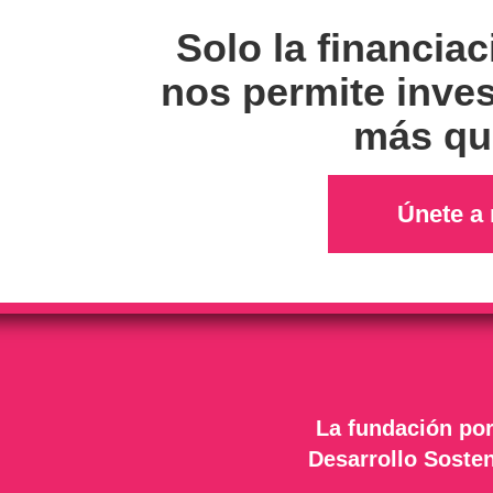
Solo la financiac
nos permite inves
más qui
Únete a 
La fundación por
Desarrollo Sosten