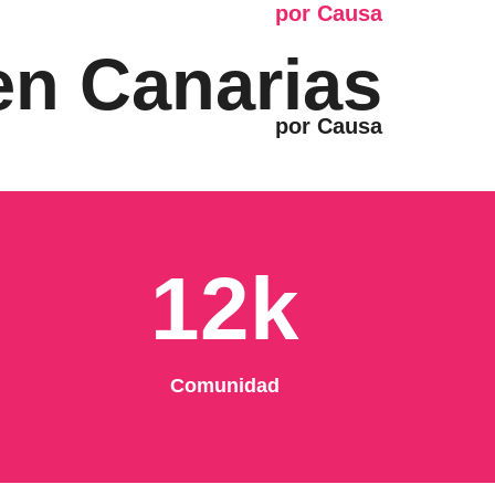
 en Canarias
12k
Comunidad