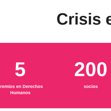
Crisis
5
200
remios en Derechos
socios
Humanos