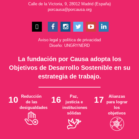
Calle de la Victoria, 9, 28012 Madrid (España)
porcausa@porcausa.org
Aviso legal
y
política de privacidad
Diseño: UNGRYNERD
La fundación por Causa adopta los
Objetivos de Desarrollo Sostenible en su
estrategia de trabajo.
Reducción
Paz,
Alianzas
10
16
17
de las
justicia e
para lograr
desigualdades
instituciones
los
sólidas
objetivos