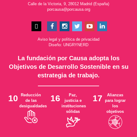
Calle de la Victoria, 9, 28012 Madrid (España)
porcausa@porcausa.org
Aviso legal
y
política de privacidad
Diseño: UNGRYNERD
La fundación por Causa adopta los
Objetivos de Desarrollo Sostenible en su
estrategia de trabajo.
Reducción
Paz,
Alianzas
10
16
17
de las
justicia e
para lograr
desigualdades
instituciones
los
sólidas
objetivos