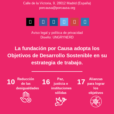
Calle de la Victoria, 9, 28012 Madrid (España)
porcausa@porcausa.org
Aviso legal
y
política de privacidad
Diseño: UNGRYNERD
La fundación por Causa adopta los
Objetivos de Desarrollo Sostenible en su
estrategia de trabajo.
Reducción
Paz,
Alianzas
10
16
17
de las
justicia e
para lograr
desigualdades
instituciones
los
sólidas
objetivos