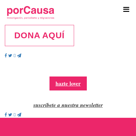
Tog
navi
DONA AQUÍ
Screen
Shot
2018-
12-
hazte lover
27
at
11.03.19
suscríbete a nuestra newsletter