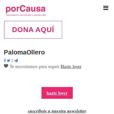
Tog
navi
DONA AQUÍ
PalomaOllero
Te necesitamos para seguir
Hazte lover
hazte lover
suscríbete a nuestra newsletter