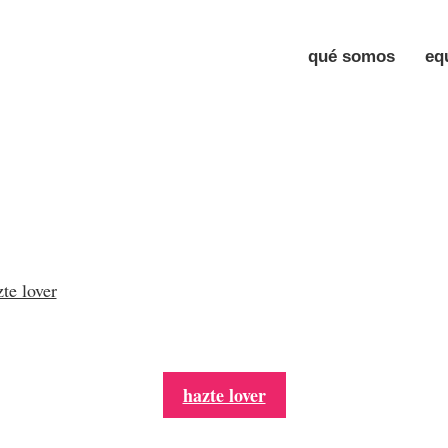
qué somos
eq
te lover
hazte lover