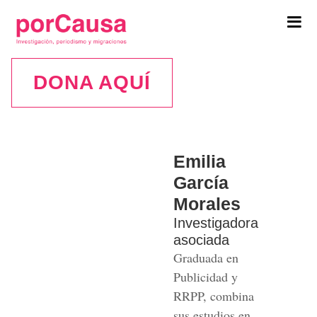
Tog
navi
DONA AQUÍ
Emilia
Emilia
García
Morales
García
Morales
Investigadora
asociada
Graduada en
Publicidad y
RRPP, combina
sus estudios en