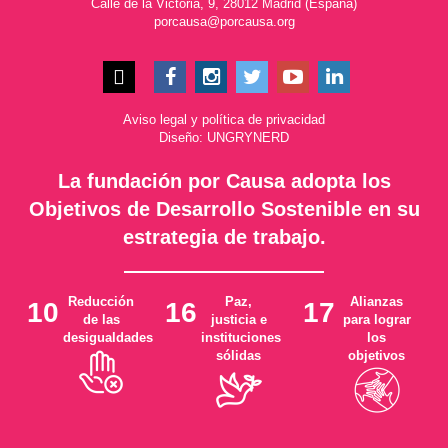
Calle de la Victoria, 9, 28012 Madrid (España)
porcausa@porcausa.org
Aviso legal
y
política de privacidad
Diseño: UNGRYNERD
La fundación por Causa adopta los
Objetivos de Desarrollo Sostenible en su
estrategia de trabajo.
Reducción
Paz,
Alianzas
10
16
17
de las
justicia e
para lograr
desigualdades
instituciones
los
sólidas
objetivos