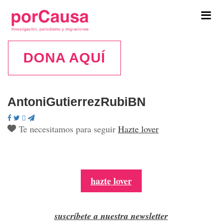
Tog
navi
DONA AQUÍ
AntoniGutierrezRubiBN
Te necesitamos para seguir
Hazte lover
hazte lover
suscríbete a nuestra newsletter