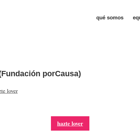
qué somos
eq
(Fundación porCausa)
te lover
hazte lover