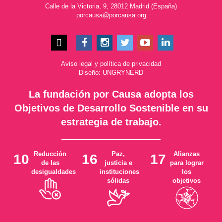
Calle de la Victoria, 9, 28012 Madrid (España)
porcausa@porcausa.org
Aviso legal
y
política de privacidad
Diseño: UNGRYNERD
La fundación por Causa adopta los
Objetivos de Desarrollo Sostenible en su
estrategia de trabajo.
Reducción
Paz,
Alianzas
10
16
17
de las
justicia e
para lograr
desigualdades
instituciones
los
sólidas
objetivos