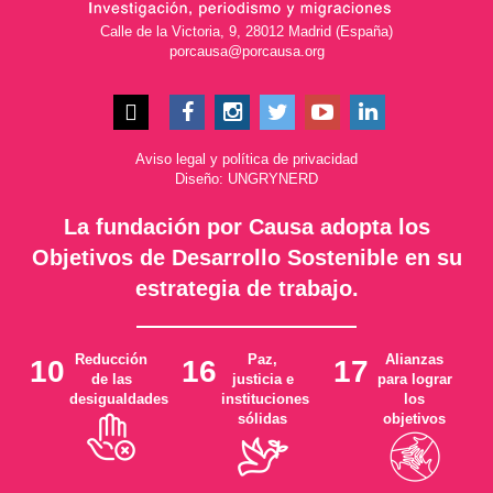
Calle de la Victoria, 9, 28012 Madrid (España)
porcausa@porcausa.org
Aviso legal
y
política de privacidad
Diseño: UNGRYNERD
La fundación por Causa adopta los
Objetivos de Desarrollo Sostenible en su
estrategia de trabajo.
Reducción
Paz,
Alianzas
10
16
17
de las
justicia e
para lograr
desigualdades
instituciones
los
sólidas
objetivos