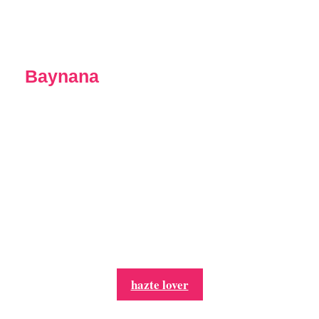
Baynana
hazte lover