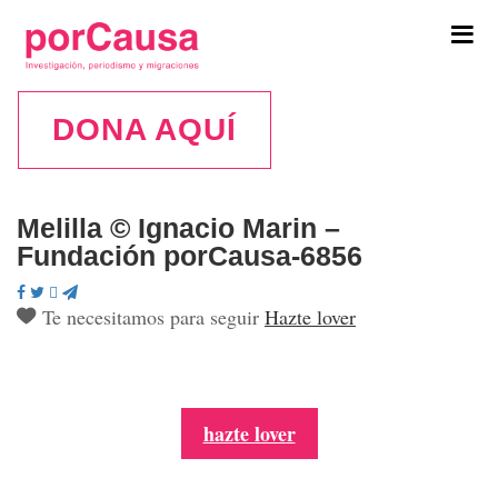
Tog
navi
DONA AQUÍ
Melilla © Ignacio Marin –
Fundación porCausa-6856
Te necesitamos para seguir
Hazte lover
hazte lover