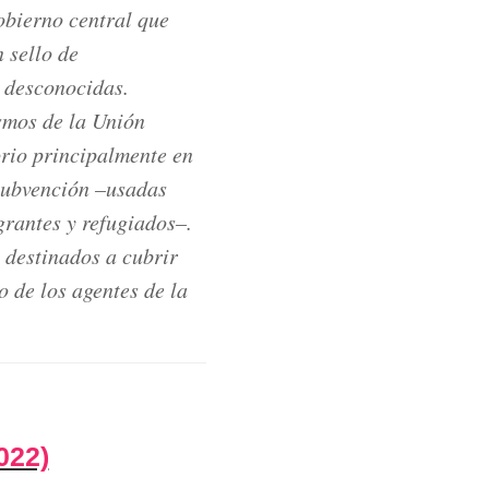
obierno central que
 sello de
s desconocidas.
smos de la Unión
rio principalmente en
subvención –usadas
grantes y refugiados–.
 destinados a cubrir
o de los agentes de la
022)