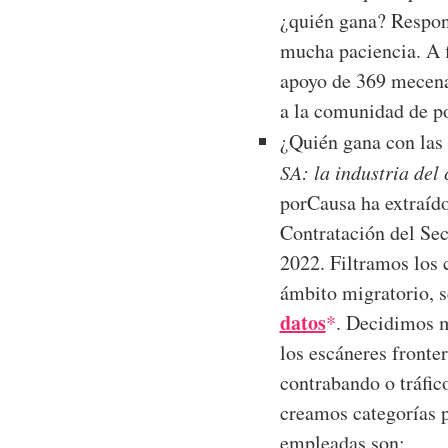
¿quién gana? Respond
mucha paciencia. A 
apoyo de 369 mecenas
a la comunidad de po
¿Quién gana con las 
SA: la industria del
porCausa ha extraído
Contratación del Sec
2022. Filtramos los 
ámbito migratorio, 
datos
*
. Decidimos m
los escáneres fronte
contrabando o tráfic
creamos categorías p
empleadas son: