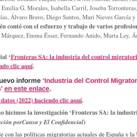
 Emilia G. Morales, Isabella Carril, Joseba Torronteras
ías, Álvaro Bravo, Diego Santos, Mari Nieves García y 
én contó con el esfuerzo y trabajo de varios profesio
 Márquez, Emma Ésser, Fernando Anido, Marta Ley, Án
ial ‘
Fronteras SA: la industria del control migrator
ndo clic aquí
.
uevo informe
‘Industria del Control Migrato
s’
en este enlace
.
 datos (2022) haciendo clic aquí
.
 hicimos la investigación ‘Fronteras SA: la industri
ción porCausa y El Confidencial
)
 con las políticas migratorias actuales de España y la