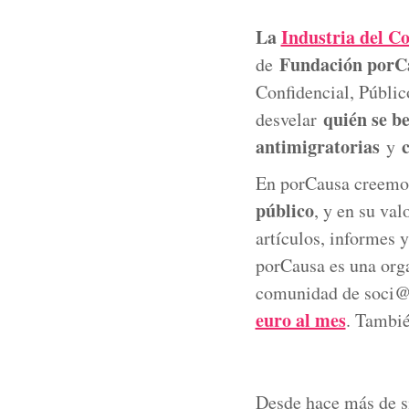
La
Industria del C
Fundación porC
de
Confidencial, Públic
quién se be
desvelar
antimigratorias
y
En porCausa creemos
público
, y en su va
artículos, informes 
porCausa es una orga
comunidad de soci
euro al mes
. Tambi
Desde hace más de si