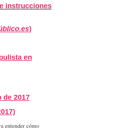
de instrucciones
blico.es
)
pulista en
9
o de 2017
2017)