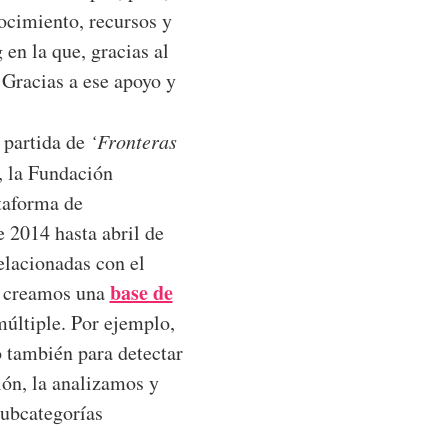
ocimiento, recursos y
g
en la que, gracias al
 Gracias a ese apoyo y
 partida de
‘Fronteras
, la Fundación
ataforma de
e 2014 hasta abril de
elacionadas con el
base de
s creamos una
múltiple. Por ejemplo,
o también para detectar
ión, la analizamos y
subcategorías