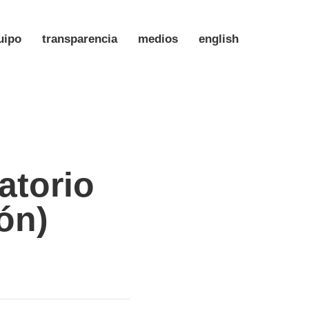
uipo
transparencia
medios
english
atorio
ón)