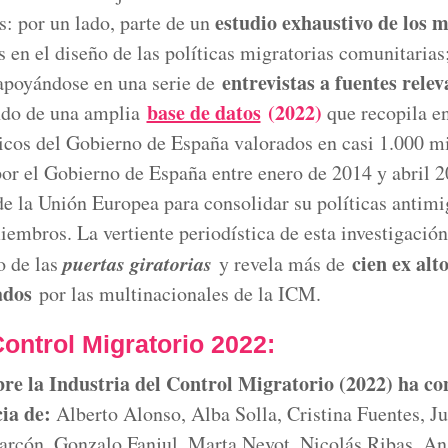
estudio exhaustivo de los 
: por un lado, parte de un
en el diseño de las políticas migratorias comunitarias;
entrevistas a fuentes relev
 apoyándose en una serie de
base de datos
(2022)
endo de una amplia
que recopila en
icos del Gobierno de España valorados en casi 1.000 mi
or el Gobierno de España entre enero de 2014 y abril 
de la Unión Europea para consolidar su políticas antimig
iembros. La vertiente periodística de esta investigació
puertas giratorias
cien ex alt
o de las
y revela más de
ados
por las multinacionales de la ICM.
Control Migratorio 2022:
bre la Industria del Control Migratorio (2022) ha co
ia de:
Alberto Alonso, Alba Solla, Cristina Fuentes, J
arcón, Gonzalo Fanjul, Marta Nevot, Nicolás Ribas, An