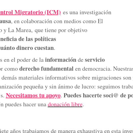
ontrol Migratorio (ICM)
es una investigación
ausa
, en colaboración con medios como El
o y La Marea, que tiene por objetivo
neficia de las políticas
cuánto dinero cuestan
.
información
servicio
 en el poder de la
de
derecho fundamental
lor como
en democracia. Nuestras
y demás materiales informativos sobre migraciones son
nización pequeña y sin ánimo de lucro: seguimos traba
Necesitamos tu apoyo
Puedes hacerte soci@ de 
@s.
.
én puedes hacer una
donación libre
.
ete años trabajamos de manera exhaustiva en esta inves