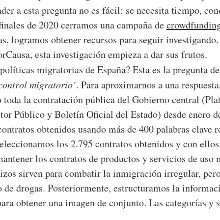
er a esta pregunta no es fácil: se necesita tiempo, con
finales de 2020 cerramos una campaña de
crowdfundin
, logramos obtener recursos para seguir investigando.
rCausa, esta investigación empieza a dar sus frutos.
políticas migratorias de España? Esta es la pregunta de
 control migratorio’
. Para aproximarnos a una respuesta
 toda la contratación pública del Gobierno central (Pl
tor Público y Boletín Oficial del Estado) desde enero d
contratos obtenidos usando más de 400 palabras clave r
seleccionamos los 2.795 contratos obtenidos y con ello
antener los contratos de productos y servicios de uso 
rizos sirven para combatir la inmigración irregular, per
o de drogas. Posteriormente, estructuramos la informac
ara obtener una imagen de conjunto. Las categorías y 