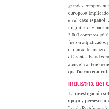
grandes componentes
europeos
implicados 
caso español
en el
,
migratorio, y parti
3.000 contratos públ
fueron adjudicados p
el marco financiero 
diferentes Estados m
atención al fenómen
que fueron contrat
Industria del 
La investigación so
apoyo y perseveranc
Lucila Rodríguez-Al