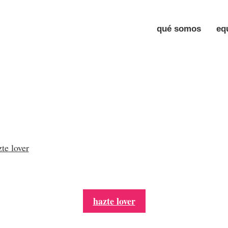
qué somos
eq
te lover
hazte lover