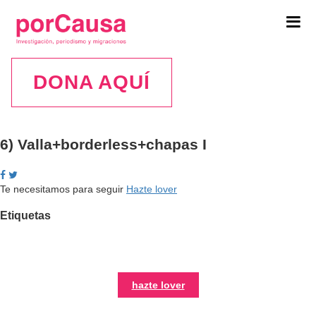
Tog
navi
DONA AQUÍ
6) Valla+borderless+chapas I
Te necesitamos para seguir
Hazte lover
Etiquetas
hazte lover